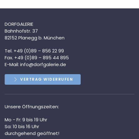
mehrere
Varianten
auf.
DORFGALERIE
Die
Bahnhofstr. 37
Optionen
82152 Planegg b. München
können
auf
Tel. +49 (0)89 – 856 22 99
der
Fax. +49 (0)89 – 895 44 895
Produktseite
E-Mail:
info@dorfgalerie.de
gewählt
werden
VERTRAG WIDERRUFEN
Unsere Öffnungszeiten:
Mo - Fr: 9 bis 19 Uhr
Sa: 10 bis 16 Uhr
durchgehend geöffnet!