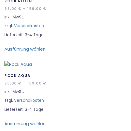
Die
ROCK RITUAL
Optionen
98,00
€
–
159,00
€
können
inkl. MwSt.
auf
zzgl.
Versandkosten
der
Produktseite
Lieferzeit:
3-4 Tage
gewählt
Dieses
werden
Ausführung wählen
Produkt
weist
mehrere
Varianten
auf.
ROCK AQUA
Die
98,00
€
–
159,00
€
Optionen
inkl. MwSt.
können
zzgl.
Versandkosten
auf
der
Lieferzeit:
3-4 Tage
Produktseite
Dieses
gewählt
Ausführung wählen
Produkt
werden
weist