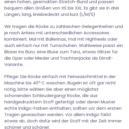
einen hohen, gesmokten Stretch-Bund und passen
bequem allen Größen von XS bis XXL. Es gibt sie in drei
Längen, lang, kniebedeckt und kurz (L/M/S)
Wir tragen die Röcke zu zahlreichen Gelegenheiten und
je nach Anlass mit unterschiedlichen Accessoires
kombiniert. Mal mit Ballerinas, mal mit Highheels oder
auch einfach nur mit Turnschuhen. Wahlweise passt ein
Blazer ins Büro, eine Bluse zum Tanz, etwas Glitzer für
die Oper oder Mieder und Trachtenjacke als Dirndl-
Variante.
Pflege: Die Röcke einfach mit Feinwaschmittel in der
o
Maschine bis 40
C waschen. Bügeln ist oft gar nicht
nötig, bitte wählen Sie aber einen möglichst
schonenden Schleudergang! Röcke, die aus
handgedrucktem Stoff gefertigt oder deren Muster
echte Indigo-Farben enthalten, sollten vor dem ersten
Tragen gewaschen werden. Vor allem Indigo färbt
etwas ab, doch dafür wird der Stoff mit der Zeit immer
schöner und schöner.