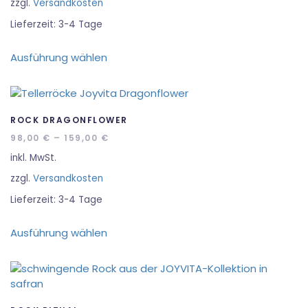
zzgl.
Versandkosten
Lieferzeit:
3-4 Tage
Dieses
Ausführung wählen
Produkt
weist
mehrere
Varianten
auf.
ROCK DRAGONFLOWER
Die
98,00
€
–
159,00
€
Optionen
inkl. MwSt.
können
zzgl.
Versandkosten
auf
der
Lieferzeit:
3-4 Tage
Produktseite
Dieses
gewählt
Ausführung wählen
Produkt
werden
weist
mehrere
Varianten
auf.