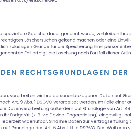
essen o. Ä.) entscheidet.
ne speziellere Speicherdauer genannt wurde, verbleiben Ihr
berechtigtes Löschersuchen geltend machen oder eine Einwil
htlich zulässigen Gründe für die Speicherung Ihrer personen
enannten Fall erfolgt die Löschung nach Fortfall dieser Grü
U DEN RECHTSGRUNDLAGEN DER
aben, verarbeiten wir Ihre personenbezogenen Daten auf Grundl
ach Art. 9 Abs. 1 DSGVO verarbeitet werden. Im Falle einer au
ie Datenverarbeitung außerdem auf Grundlage von Art. 49 Abs
n Ihr Endgerät (z. B. via Device-Fingerprinting) eingewilligt 
t jederzeit widerrufbar. Sind Ihre Daten zur Vertragserfüllung
auf Grundlage des Art. 6 Abs. 1 lit. b DSGVO. Des Weiteren ve