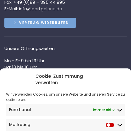
Fax. +49 (0)89 – 895 44 895
E-Mail:
info@dorfgalerie.de
VERTRAG WIDERRUFEN
Unsere Öffnungszeiten:
Mo - Fr: 9 bis 19 Uhr
Sa: 10 bis 16 Uhr
durchgehend geöffnet!
Cookie-Zustimmung
verwalten
Und nach Vereinbarung.
Wir verwenden Cookies, um unsere Website und unseren Service zu
optimieren.
Unser Newsletter
Funktional
Immer aktiv
Bleiben Sie auf dem Laufenden!
Marketing
Marketi
» Hier den DORFGALERIE-Newsletter abonnieren